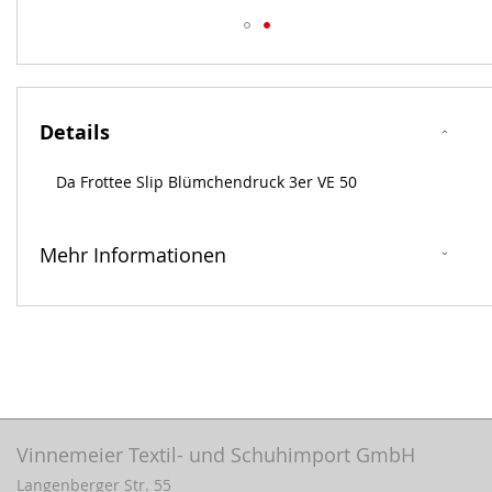
Zum
Anfang
der
Bildergalerie
Details
springen
Da Frottee Slip Blümchendruck 3er VE 50
Mehr Informationen
Vinnemeier Textil- und Schuhimport GmbH
Langenberger Str. 55