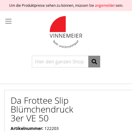
Um die Produktpreise sehen zu können, müssen Sie
angemeldet
sein.
Direkt
Anmelden
zum
Inhalt
Ein
Konto
freischalten
Ein
Konto
erstellen
Suche
Da Frottee Slip
Blümchendruck
3er VE 50
Artikelnummer
122203