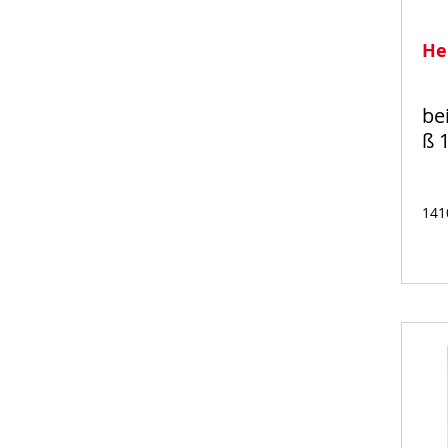
He
be
ß 
141
Auf
Lager