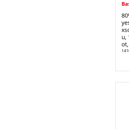
Ba
80
ye
xs
u, 
ot
141
Auf
Lager