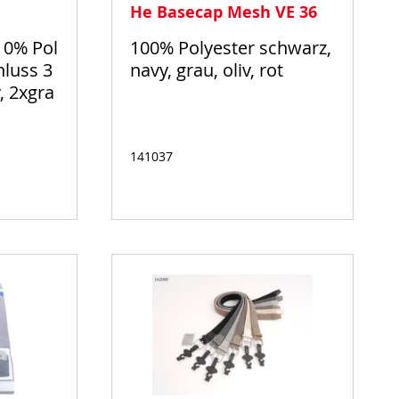
He Basecap Mesh VE 36
10% Pol
100% Polyester schwarz,
hluss 3
navy, grau, oliv, rot
, 2xgra
141037
Auf
Lager