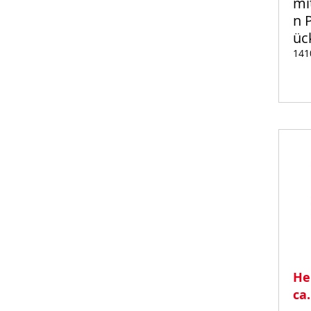
mi
n 
üc
141
Auf
Lager
He
ca.