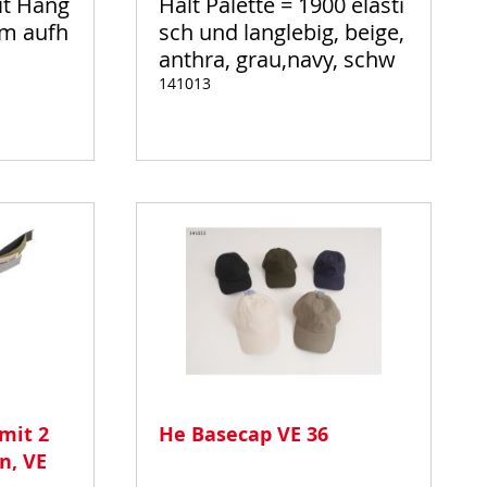
it Hang
Halt Palette = 1900 elasti
um aufh
sch und langlebig, beige,
anthra, grau,navy, schw
141013
Auf
Lager
mit 2
He Basecap VE 36
n, VE