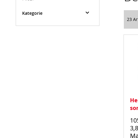
Kategorie
23
Ar
He
sor
10
3,
Ma