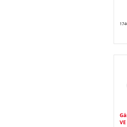
174
Auf
Lager
Gä
VE