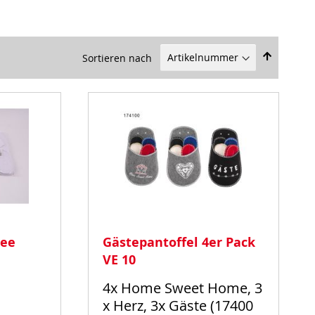
Sortieren nach
In
absteigende
Reihenfolge
tee
Gästepantoffel 4er Pack
VE 10
4x Home Sweet Home, 3
x Herz, 3x Gäste (17400