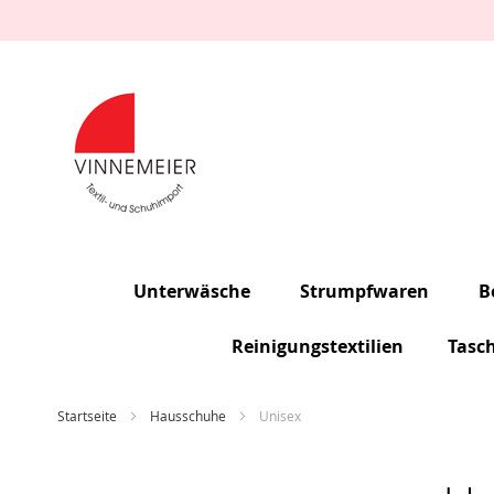
Direkt
Anmelden
zum
Inhalt
Ein Konto
freischalten
Ein Konto
erstellen
Unterwäsche
Strumpfwaren
B
Reinigungstextilien
Tasc
Startseite
Hausschuhe
Unisex