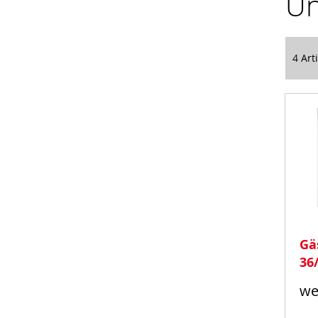
Un
4
Arti
Gä
36/
we