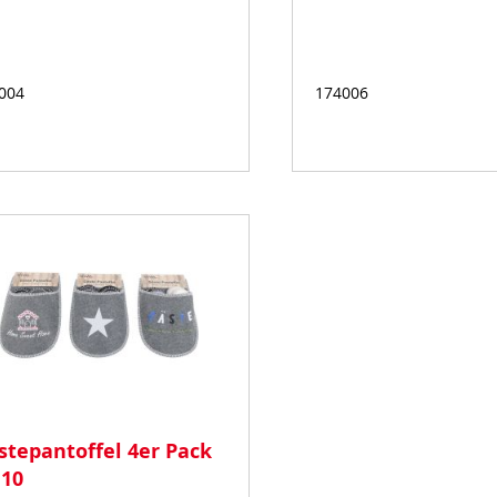
004
174006
Auf
Lager
stepantoffel 4er Pack
 10