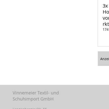
3x
Ho
vo
rk
174
Auf
Lager
Anze
Vinnemeier Textil- und
Schuhimport GmbH