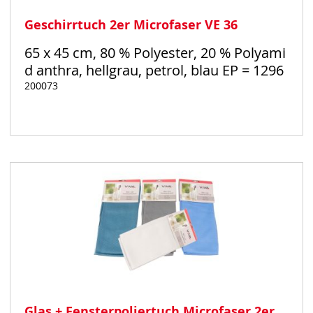
Geschirrtuch 2er Microfaser VE 36
65 x 45 cm, 80 % Polyester, 20 % Polyami
d anthra, hellgrau, petrol, blau EP = 1296
200073
Auf
Lager
Glas + Fensterpoliertuch Microfaser 2er