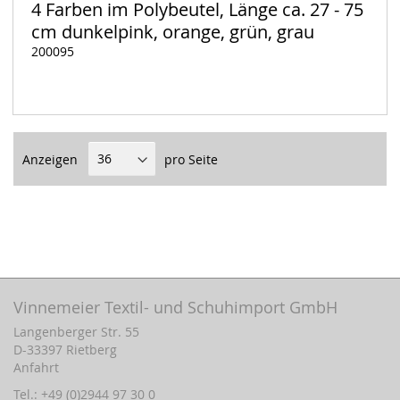
4 Farben im Polybeutel, Länge ca. 27 - 75
cm dunkelpink, orange, grün, grau
200095
Auf
Lager
Anzeigen
pro Seite
Vinnemeier Textil- und Schuhimport GmbH
Langenberger Str. 55
D-33397 Rietberg
Anfahrt
Tel.: +49 (0)2944 97 30 0