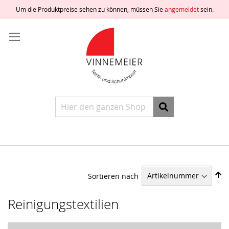
Um die Produktpreise sehen zu können, müssen Sie
angemeldet
sein.
Direkt
Anmelden
zum
Inhalt
Ein
Konto
freischalten
Ein
Konto
erstellen
Suche
Sortieren nach
In
abst
Reih
Reinigungstextilien