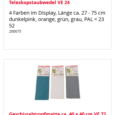
Teleskopstaubwedel VE 24
4 Farben im Display, Länge ca. 27 - 75 cm
dunkelpink, orange, grün, grau, PAL = 23
52
200075
Auf
Lager
Geschirrabtropfmatte ca. 40 x 40 cm VE 72