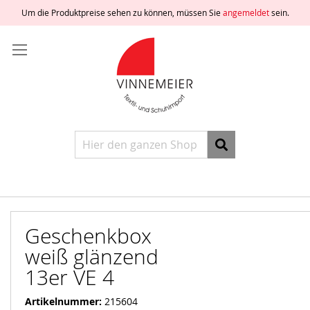
Um die Produktpreise sehen zu können, müssen Sie
angemeldet
sein.
Direkt
Anmelden
zum
Inhalt
Ein
Konto
freischalten
Ein
Konto
erstellen
Suche
Geschenkbox
weiß glänzend
13er VE 4
Artikelnummer
215604