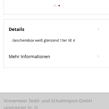
Zum
Anfang
der
Bildergalerie
Details
springen
Geschenkbox weiß glänzend 13er VE 4
Mehr Informationen
Vinnemeier Textil- und Schuhimport GmbH
Langenberger Str. 55