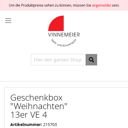
Um die Produktpreise sehen zu können, müssen Sie
angemeldet
sein.
Direkt
Anmelden
zum
Inhalt
Ein
Konto
freischalten
Ein
Konto
erstellen
Suche
Geschenkbox
"Weihnachten"
13er VE 4
Artikelnummer
215703