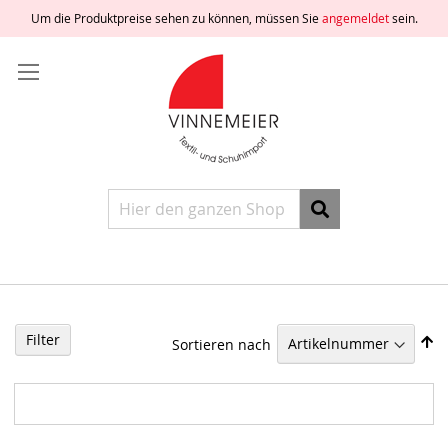
Um die Produktpreise sehen zu können, müssen Sie
angemeldet
sein.
Direkt
Anmelden
zum
Inhalt
Ein
Konto
freischalten
Ein
Konto
erstellen
Suche
Filter
Sortieren nach
In
abst
Reih