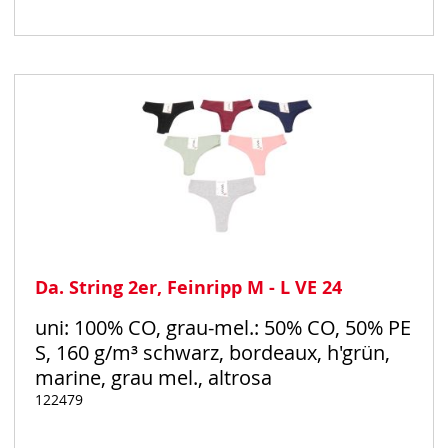
Auf
Lager
Da. String 2er, Feinripp M - L VE 24
uni: 100% CO, grau-mel.: 50% CO, 50% PE
S, 160 g/m³ schwarz, bordeaux, h'grün,
marine, grau mel., altrosa
122479